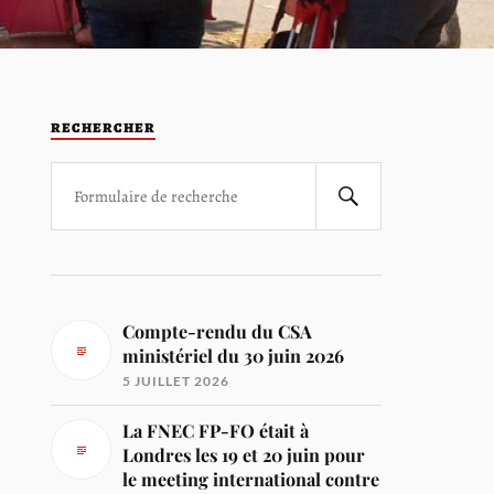
RECHERCHER
Compte-rendu du CSA
ministériel du 30 juin 2026
5 JUILLET 2026
La FNEC FP-FO était à
Londres les 19 et 20 juin pour
le meeting international contre