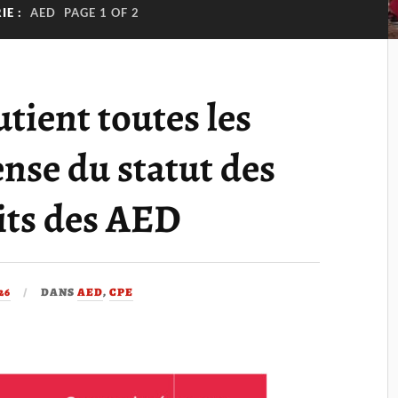
IE :
AED
PAGE 1 OF 2
ient toutes les
ense du statut des
its des AED
26
DANS
AED
,
CPE