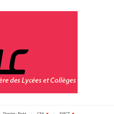
Dossier : Pacte
CSA
F3SCT