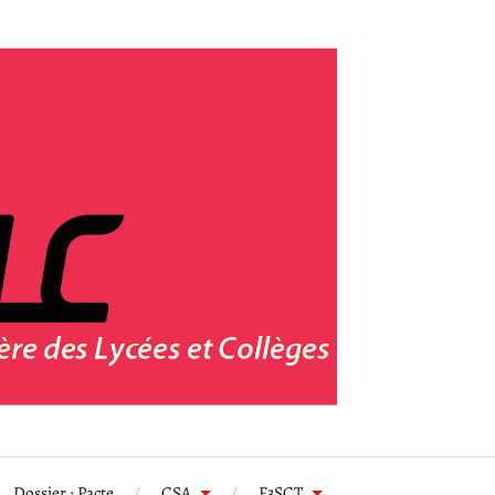
Dossier : Pacte
CSA
F3SCT