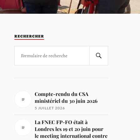
RECHERCHER
Compte-rendu du CSA
ministériel du 30 juin 2026
5 JUILLET 2026
La FNEC FP-FO était à
Londres les 19 et 20 juin pour
le meeting international contre