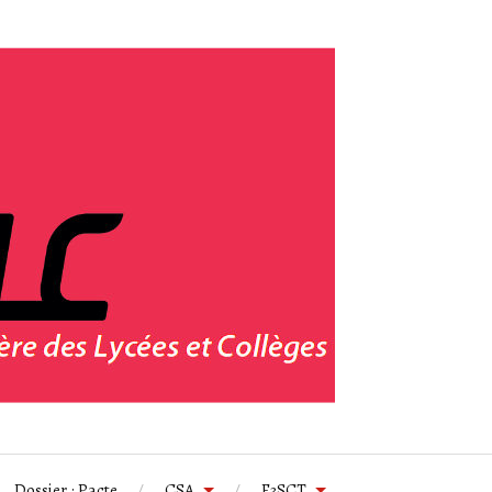
Dossier : Pacte
CSA
F3SCT