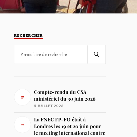
RECHERCHER
Compte-rendu du CSA
ministériel du 30 juin 2026
5 JUILLET 2026
La FNEC FP-FO était à
Londres les 19 et 20 juin pour
le meeting international contre