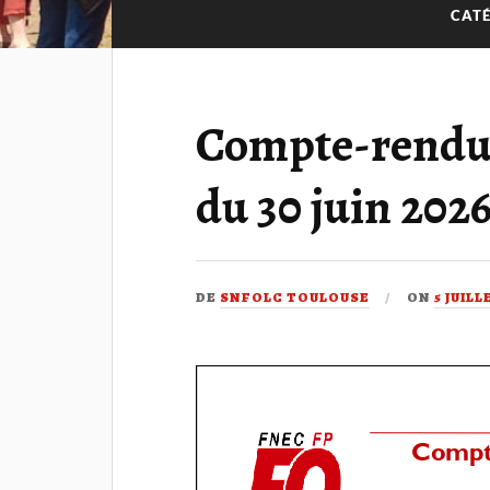
CATÉ
Compte-rendu 
du 30 juin 202
DE
SNFOLC TOULOUSE
ON
5 JUILL