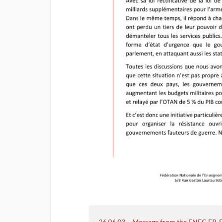
26 06 03 – Message from the FNEC FP-FO