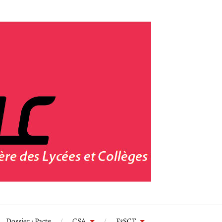
Dossier : Pacte
CSA
F3SCT