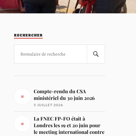
RECHERCHER
Compte-rendu du CSA
ministériel du 30 juin 2026
5 JUILLET 2026
La FNEC FP-FO était à
Londres les 19 et 20 juin pour
le meeting international contre